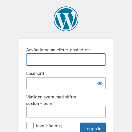
Användarnamn eller e-postadress
Lösenord
Vänligen svara med siffror:
sexton − tre =
Kom ihåg mig