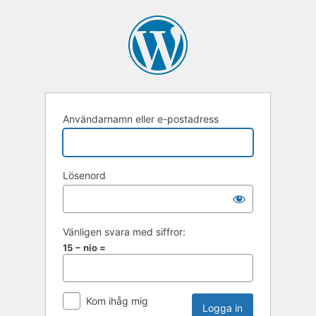
Användarnamn eller e-postadress
Lösenord
Vänligen svara med siffror:
15 − nio =
Kom ihåg mig