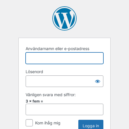
Användarnamn eller e-postadress
Lösenord
Vänligen svara med siffror:
3 × fem =
Kom ihåg mig